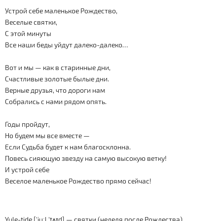
Устрой себе маленькое Рождество,
Веселые святки,
С этой минуты
Все наши беды уйдут далеко-далеко…
Вот и мы — как в старинные дни,
Счастливые золотые былые дни.
Верные друзья, что дороги нам
Собрались с нами рядом опять.
Годы пройдут,
Но будем мы все вместе —
Если Судьба будет к нам благосклонна.
Повесь сияющую звезду на самую высокую ветку!
И устрой себе
Веселое маленькое Рождество прямо сейчас!
Yule-tide ['juːl 'tʌɪd] — святки (неделя после Рождества)