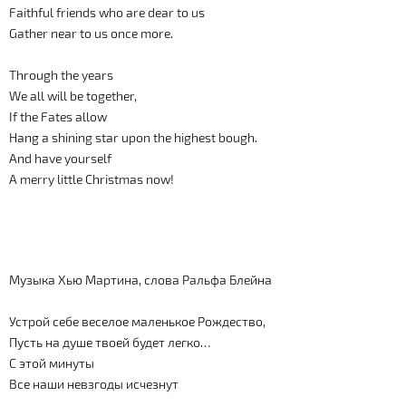
Faithful friends who are dear to us
Gather near to us once more.
Through the years
We all will be together,
If the Fates allow
Hang a shining star upon the highest bough.
And have yourself
A merry little Christmas now!
Музыка Хью Мартина, слова Ральфа Блейна
Устрой себе веселое маленькое Рождество,
Пусть на душе твоей будет легко…
С этой минуты
Все наши невзгоды исчезнут