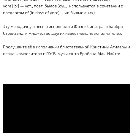
yore [jɔː] — уст., поэт. былое (сущ., используется в сочетании с
предлогом of (in days of yore) — «в былые дни»)
Эту мелодичную песню исполняли и Фрэнк Синатра, и Барбра
Стрейзанд, и множество других известнейших исполнителей.
Послушайте её в исполнении блистательной Кристины Агилеры и
певца, композитора и R'n'B-музыканта Брайана Мак-Найта: