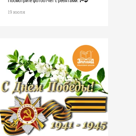
Посмотрите фотоотчет с ребятами: 🏞️🧩
19 июля