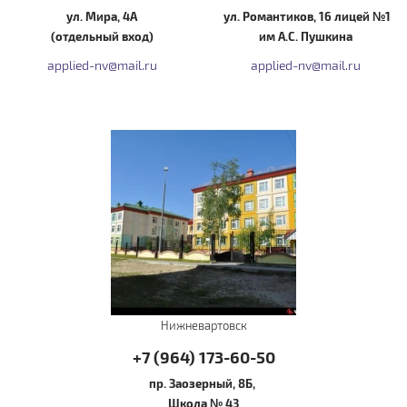
ул. Мира, 4А
ул. Романтиков, 16 лицей №1
(отдельный вход)
им А.С. Пушкина
applied-nv@mail.ru​
applied-nv@mail.ru​
Нижневартовск
+7 (964) 173-60-50
пр. Заозерный, 8Б,
Школа № 43