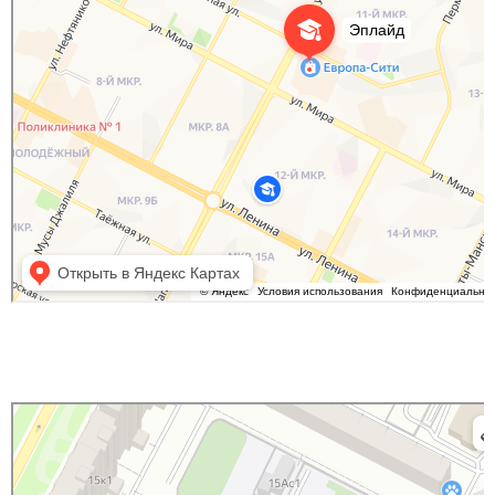
Эплайд
Курсы иностранных языков в Нижневартовске