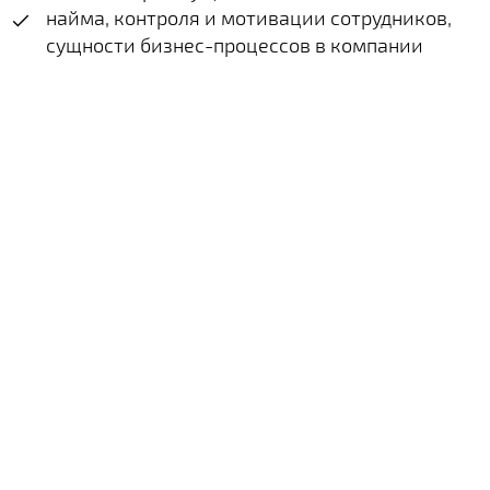
найма, контроля и мотивации сотрудников,
сущности бизнес-процессов в компании
Продукт должности.
За что мы будем вам
платить?
Продукт должности координатора: четкое
понимание по каждому ученику - кто на
каком этапе обучения, что и когда ученик