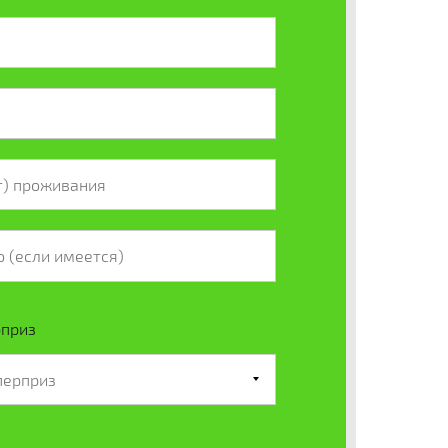
рприз