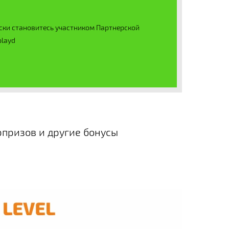
ски становитесь участником Партнерской
playd
рпризов и другие бонусы