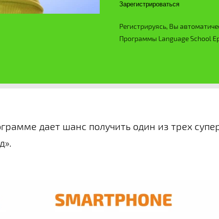
Зарегистрироваться
Регистрируясь, Вы автоматиче
Программы Language School E
ограмме дает шанс получить один из трех супе
д».