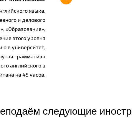
нглийского языка,
евного и делового
», «Образование»,
ние этого уровня
ию в университет,
инутая грамматика
ого английского в
тана на 45 часов.​
реподаём следующие иностр