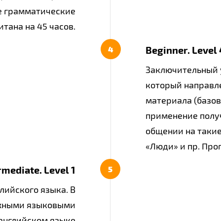
е грамматические
тана на 45 часов.
Beginner.​ Level 
Заключительный у
который направл
материала (базов
применение полу
общении на такие
«Люди» и пр.​ Про
rmediate. Level 1​
лийского языка. В
ожными языковыми
английском языке