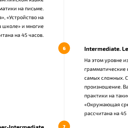
матики на письме.
», «Устройство на
в школе» и многие
тана на 45 часов.​
Intermediate. Le
На этом уровне и
грамматические о
самых сложных. 
произношение. В
практики на таки
«Окружающая сред
рассчитана на 45
er-Intermediate​